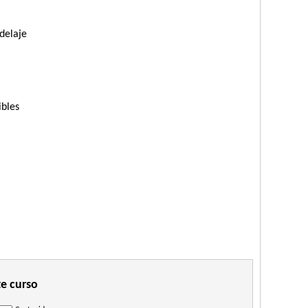
delaje
ibles
te curso