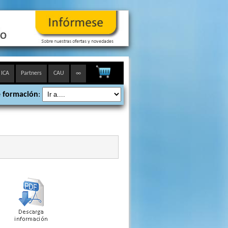
 ICA
Partners
CAU
∞
 formación
: