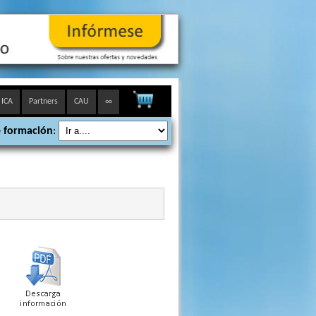
 ICA
Partners
CAU
∞
 formación
: