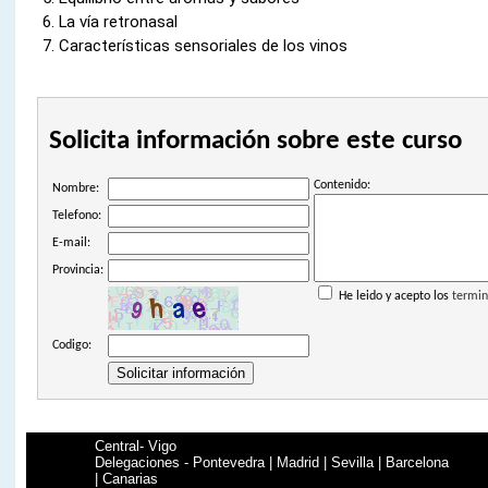
La vía retronasal
Características sensoriales de los vinos
Solicita información sobre este curso
Contenido:
Nombre:
Telefono:
E-mail:
Provincia:
He leido y acepto los
termin
Codigo:
Central- Vigo
Delegaciones - Pontevedra | Madrid | Sevilla | Barcelona
| Canarias