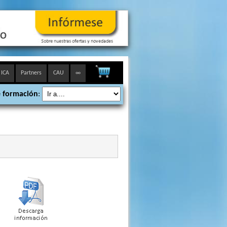
 ICA
Partners
CAU
∞
 formación
: