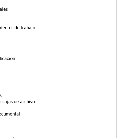
ales
mientos de trabajo
ficación
s
n cajas de archivo
documental
s