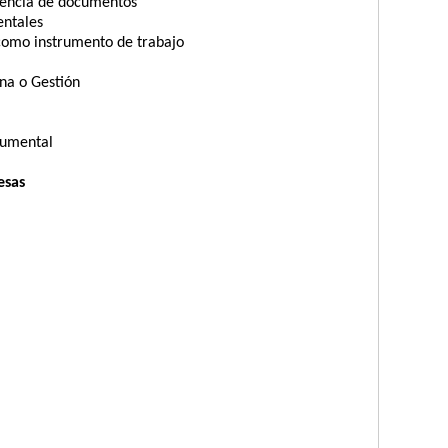
rencia de documentos
entales
como instrumento de trabajo
ina o Gestión
cumental
esas