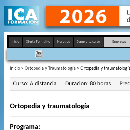
Inicio
Oferta Formativa
Nosotros
Compra tu curso
Empresas
Inicio
>
Ortopedia y Traumatología
> Ortopedia y traumatologí
Curso: A distancia
Duracion: 80 horas
Prec
Ortopedia y traumatología
Programa: