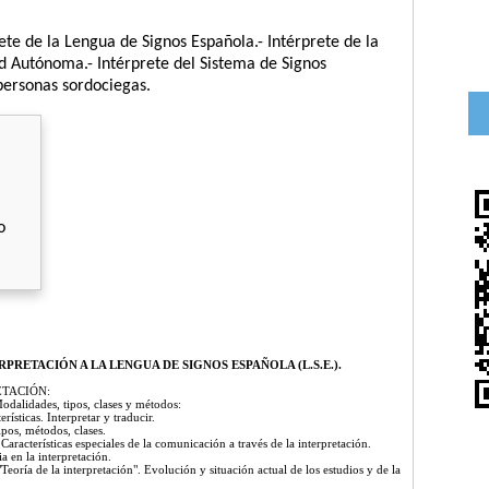
te de la Lengua de Signos Española.- Intérprete de la
 Autónoma.- Intérprete del Sistema de Signos
 personas sordociegas.
o
RPRETACIÓN A LA LENGUA DE SIGNOS ESPAÑOLA (L.S.E.).
ETACIÓN:
Modalidades, tipos, clases y métodos:
rísticas. Interpretar y traducir.
ipos, métodos, clases.
racterísticas especiales de la comunicación a través de la interpretación.
ia en la interpretación.
Teoría de la interpretación". Evolución y situación actual de los estudios y de la