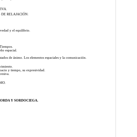
IVA.
S DE RELAJACIÓN:
edad y el equilibrio.
 Tiempos.
eño espacial.
estados de ánimo. Los elementos espaciales y la comunicación.
ovimiento.
pacio y tiempo, su expresividad.
resiva.
MO.
SORDA Y SORDOCIEGA.