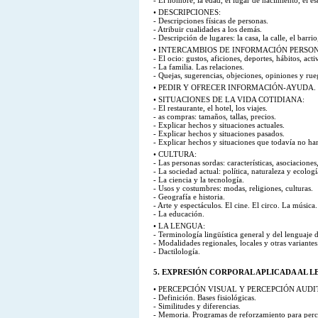
- El nombre, la edad, el lugar de nacimiento, el est
• DESCRIPCIONES:
- Descripciones físicas de personas.
- Atribuir cualidades a los demás.
- Descripción de lugares: la casa, la calle, el barri
• INTERCAMBIOS DE INFORMACIÓN PERSO
- El ocio: gustos, aficiones, deportes, hábitos, act
- La familia. Las relaciones.
- Quejas, sugerencias, objeciones, opiniones y rue
• PEDIR Y OFRECER INFORMACIÓN-AYUDA.
• SITUACIONES DE LA VIDA COTIDIANA:
- El restaurante, el hotel, los viajes.
- as compras: tamaños, tallas, precios.
- Explicar hechos y situaciones actuales.
- Explicar hechos y situaciones pasados.
- Explicar hechos y situaciones que todavía no ha
• CULTURA:
- Las personas sordas: características, asociaciones
- La sociedad actual: política, naturaleza y ecolo
- La ciencia y la tecnología.
- Usos y costumbres: modas, religiones, culturas.
- Geografía e historia.
- Arte y espectáculos. El cine. El circo. La música.
- La educación.
• LA LENGUA:
- Terminología lingüística general y del lenguaje 
- Modalidades regionales, locales y otras variantes
- Dactilología.
5. EXPRESIÓN CORPORAL APLICADA AL L
• PERCEPCIÓN VISUAL Y PERCEPCIÓN AUDI
- Definición. Bases fisiológicas.
- Similitudes y diferencias.
- Memoria. Programas de reforzamiento para per