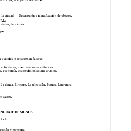
ado civil, el lugar de residencia.
o, la ciudad. -- Descripción e identificación de objetos.
NAL:
ividades, funciones.
gos.
n ocurrido o se suponen futuros.
, actividades, manifestaciones culturales.
gía, economía, acontecimientos importantes.
 La danza. El teatro. La televisión. Pintura. Literatura.
de signos.
.
ENGUAJE DE SIGNOS
.
TIVA:
cepción y memoria.