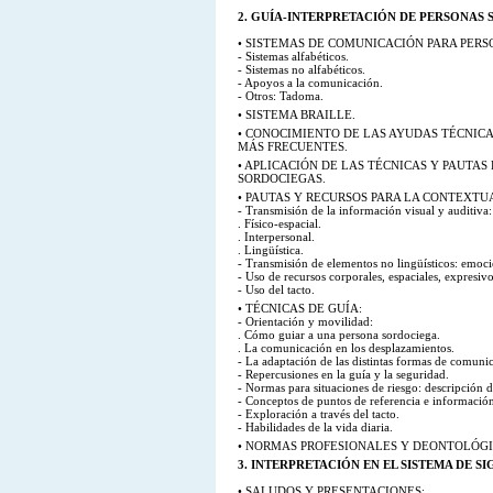
2. GUÍA-INTERPRETACIÓN DE PERSONAS 
• SISTEMAS DE COMUNICACIÓN PARA PERS
- Sistemas alfabéticos.
- Sistemas no alfabéticos.
- Apoyos a la comunicación.
- Otros: Tadoma.
• SISTEMA BRAILLE.
• CONOCIMIENTO DE LAS AYUDAS TÉCNICA
MÁS FRECUENTES.
• APLICACIÓN DE LAS TÉCNICAS Y PAUTAS
SORDOCIEGAS.
• PAUTAS Y RECURSOS PARA LA CONTEXTU
- Transmisión de la información visual y auditiva:
. Físico-espacial.
. Interpersonal.
. Lingüística.
- Transmisión de elementos no lingüísticos: emocio
- Uso de recursos corporales, espaciales, expresivos
- Uso del tacto.
• TÉCNICAS DE GUÍA:
- Orientación y movilidad:
. Cómo guiar a una persona sordociega.
. La comunicación en los desplazamientos.
- La adaptación de las distintas formas de comuni
- Repercusiones en la guía y la seguridad.
- Normas para situaciones de riesgo: descripción d
- Conceptos de puntos de referencia e información
- Exploración a través del tacto.
- Habilidades de la vida diaria.
• NORMAS PROFESIONALES Y DEONTOLÓGIC
3. INTERPRETACIÓN EN EL SISTEMA DE SIG
• SALUDOS Y PRESENTACIONES: