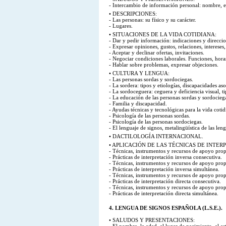
- Intercambio de información personal: nombre, eda
• DESCRIPCIONES:
- Las personas: su físico y su carácter.
- Lugares.
• SITUACIONES DE LA VIDA COTIDIANA:
- Dar y pedir información: indicaciones y direcci
- Expresar opiniones, gustos, relaciones, intereses
- Aceptar y declinar ofertas, invitaciones.
- Negociar condiciones laborales. Funciones, horar
- Hablar sobre problemas, expresar objeciones.
• CULTURA Y LENGUA:
- Las personas sordas y sordociegas.
- La sordera: tipos y etiologías, discapacidades as
- La sordoceguera: ceguera y deficiencia visual, ti
- La educación de las personas sordas y sordocieg
- Familia y discapacidad.
- Ayudas técnicas y tecnológicas para la vida coti
- Psicología de las personas sordas.
- Psicología de las personas sordociegas.
- El lenguaje de signos, metalingüística de las len
• DACTILOLOGÍA INTERNACIONAL.
• APLICACIÓN DE LAS TÉCNICAS DE INTERPR
- Técnicas, instrumentos y recursos de apoyo propi
- Prácticas de interpretación inversa consecutiva.
- Técnicas, instrumentos y recursos de apoyo propi
- Prácticas de interpretación inversa simultánea.
- Técnicas, instrumentos y recursos de apoyo propi
- Prácticas de interpretación directa consecutiva.
- Técnicas, instrumentos y recursos de apoyo propi
- Prácticas de interpretación directa simultánea.
4. LENGUA DE SIGNOS ESPAÑOLA (L.S.E.).
• SALUDOS Y PRESENTACIONES: