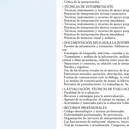
- Crítica de la interpretación.
• TÉCNICAS DE INTERPRETACIÓN:
- Técnicas, instrumentos y recursos de apoyo propi
- Prácticas de interpretación inversa consecutiva.
- Técnicas, instrumentos y recursos de apoyo propi
- Prácticas de interpretación inversa simultánea.
- Técnicas, instrumentos y recursos de apoyo propi
- Prácticas de interpretación directa consecutiva.
- Técnicas, instrumentos y recursos de apoyo propi
- Prácticas de interpretación directa simultánea.
- Prácticas de memoria visual y auditiva.
• DOCUMENTACIÓN APLICADA A LA INTERP
- Fuentes de información y formación: bibliotec
uso.
- Estrategias de búsqueda, selección, consulta y 
- Tratamiento y análisis de la información: análisis
central e ideas secundarias, relación entre unas idea
- Situaciones y contextos, su relación con la interp
. Niveles y registros.
. Uso de las técnicas vocales en el ejercicio de la 
. Estructuras textuales: narración, descripción, a
. Formas de comunicación oral: el diálogo, la confe
. Los medios de comunicación de masas: la televisió
. Previsión de perturbaciones. La redundancia. Su 
• LA EVALUACIÓN. TÉCNICAS DE EVALUAC
- Finalidad de la evaluación.
- Recursos y estrategias para la autoevaluación.
- Agentes de la evaluación: el trabajo en equipo, e
- Actividades y materiales para la evaluación (vídeo
• RECURSOS PROFESIONALES:
- Código deontológico y normas profesionales.
- Enfermedades profesionales. Su prevención.
- Organización los servicios de interpretación en E
- Las Asociaciones de intérpretes: objetivos, func
- Vías de formación y actualización. Congresos, sem