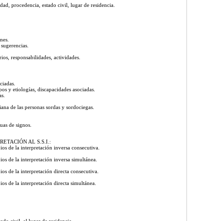
d, procedencia, estado civil, lugar de residencia.
ones.
, sugerencias.
ios, responsabilidades, actividades.
ociadas.
pos y etiologías, discapacidades asociadas.
as.
diana de las personas sordas y sordociegas.
guas de signos.
ETACIÓN AL S.S.I.:
os de la interpretación inversa consecutiva.
os de la interpretación inversa simultánea.
os de la interpretación directa consecutiva.
os de la interpretación directa simultánea.