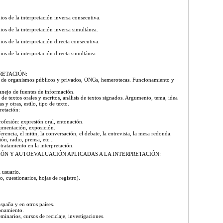
os de la interpretación inversa consecutiva.
os de la interpretación inversa simultánea.
os de la interpretación directa consecutiva.
os de la interpretación directa simultánea.
RETACIÓN:
as de organismos públicos y privados, ONGs, hemerotecas. Funcionamiento y
manejo de fuentes de información.
 de textos orales y escritos, análisis de textos signados. Argumento, tema, idea
s y otras, estilo, tipo de texto.
retación:
profesión: expresión oral, entonación.
rgumentación, exposición.
rencia, el mitin, la conversación, el debate, la entrevista, la mesa redonda.
n, radio, prensa, etc...
tratamiento en la interpretación.
IÓN Y AUTOEVALUACIÓN APLICADAS A LA INTERPRETACIÓN:
l usuario.
, cuestionarios, hojas de registro).
spaña y en otros países.
ionamiento.
inarios, cursos de reciclaje, investigaciones.