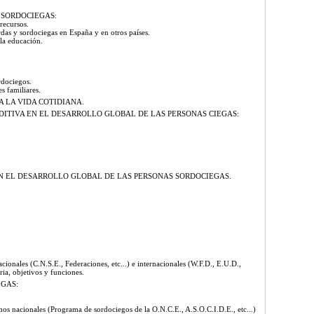
 SORDOCIEGAS:
recursos.
das y sordociegas en España y en otros países.
 la educación.
rdociegos.
s familiares.
A LA VIDA COTIDIANA.
UDITIVA EN EL DESARROLLO GLOBAL DE LAS PERSONAS CIEGAS:
EN EL DESARROLLO GLOBAL DE LAS PERSONAS SORDOCIEGAS.
cionales (C.N.S.E., Federaciones, etc...) e internacionales (W.F.D., E.U.D.,
ria, objetivos y funciones.
EGAS:
mos nacionales (Programa de sordociegos de la O.N.C.E., A.S.O.C.I.D.E., etc...)