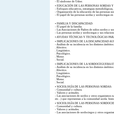
- El síndrome de Usher.
• EDUCACIÓN DE LAS PERSONAS SORDAS Y
- Enfoques educativos, estrategias metodológicas, 
- Organización de la educación de las personas sor
- El papel de las personas sordas y sordociegas en
• FAMILIA Y DISCAPACIDAD:
- El papel de la familia.
- Las Asociaciones de Padres de niños sordos y so
- Las personas sordas y sordociegas y sus relacione
• AYUDAS TÉCNICAS Y TECNOLÓGICAS PAR
• IMPLICACIONES DE LA DISCAPACIDAD A
- Análisis de su incidencia en los distintos ámbitos:
. Afectivo.
. Lingüístico.
. Psicológico.
. Motor.
. Social.
• IMPLICACIONES DE LA SORDOCEGUERA 
- Análisis de su incidencia en los distintos ámbitos:
. Afectivo.
. Lingüístico.
. Psicológico.
. Motor.
. Social.
• SOCIOLOGÍA DE LAS PERSONAS SORDAS:
- Comunidad y cultura.
- Valores y actitudes.
- Las asociaciones de sordos y otros organismos na
etc...) que representan a la comunidad sorda: histo
• SOCIOLOGÍA DE LAS PERSONAS SORDOCI
- Comunidad y cultura.
- Valores y actitudes.
- Las asociaciones de sordociegos y otros organis