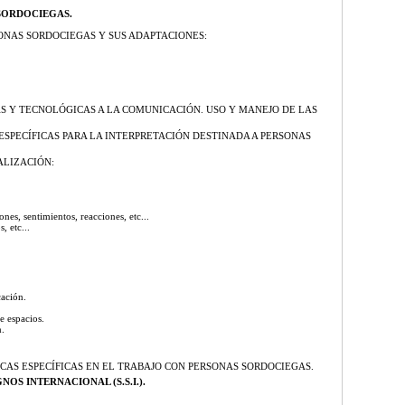
SORDOCIEGAS.
ONAS SORDOCIEGAS Y SUS ADAPTACIONES:
S Y TECNOLÓGICAS A LA COMUNICACIÓN. USO Y MANEJO DE LAS
 ESPECÍFICAS PARA LA INTERPRETACIÓN DESTINADA A PERSONAS
ALIZACIÓN:
nes, sentimientos, reacciones, etc...
, etc...
cación.
e espacios.
.
AS ESPECÍFICAS EN EL TRABAJO CON PERSONAS SORDOCIEGAS.
NOS INTERNACIONAL (S.S.I.).