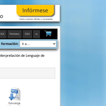
 ICA
Partners
CAU
∞
 formación
:
nterpretación de Lenguaje de