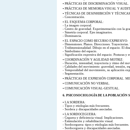
• PRÁCTICAS DE DISCRIMINACIÓN VISUAL.
• PRÁCTICAS DE MEMORIA VISUAL Y AUDIT
• TÉCNICAS DE DESINHIBICIÓN Y TÉCNICA
- Concentración.
• EL ESQUEMA CORPORAL:
- La imagen corporal.
- Centro de gravedad. Experimentación con la grav
- Simetría corporal. Ejes imaginarios.
- Dominancia.
• EL ESPACIO COMO RECURSO EXPRESIVO:
- Dimensiones. Planos. Direcciones. Trayectorias.
- Tridimensionalidad. Dibujo en el espacio. El dis
- Simbolismo del espacio.
- Significación expresiva del espacio. Posturas y 
• COORDINACIÓN Y AGILIDAD MOTRIZ:
- Duración, intensidad, trayectoria y ritmo del m
- Calidades del movimiento: gravedad, tensión, es
- Temporalidad del movimiento, su aplicación exp
- Segmentación.
• PRÁCTICAS DE EXPRESIÓN CORPORAL. MI
• COMUNICACIÓN NO VERBAL.
• COMUNICACIÓN VISUAL-GESTUAL.
6. PSICOSOCIOLOGÍA DE LA POBLACIÓN 
• LA SORDERA:
- Tipos y etiologías más frecuentes.
- Sordera y discapacidades asociadas.
• LA SORDOCEGUERA:
- Ceguera y deficiencia visual. Implicaciones.
- Estimulación y rehabilitación visual.
- Sordoceguera: tipos y etiologías más frecuentes.
- Sordoceguera y discapacidades asociadas.