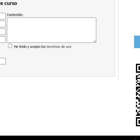
te curso
Contenido:
He leido y acepto los
terminos de uso