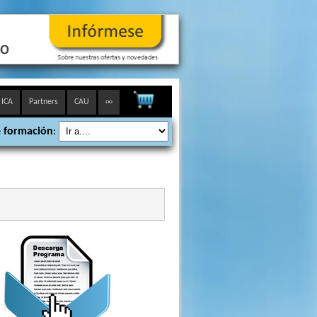
 ICA
Partners
CAU
∞
 formación
: