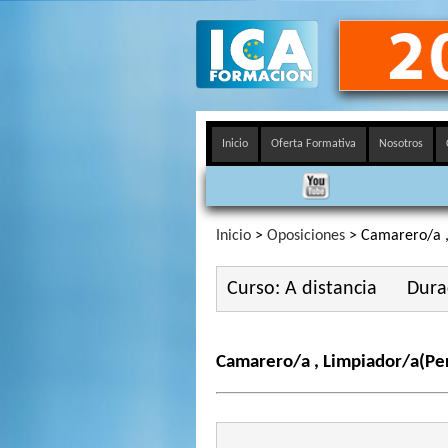
Inicio
Oferta Formativa
Nosotros
Inicio
>
Oposiciones
> Camarero/a ,
Curso: A distancia
Dura
Camarero/a , Limpiador/a(Per