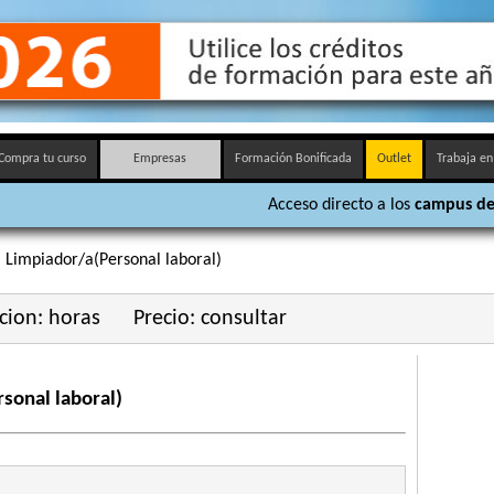
Compra tu curso
Empresas
Formación Bonificada
Outlet
Trabaja en
Acceso directo a los
campus de
 Limpiador/a(Personal laboral)
cion: horas
Precio: consultar
sonal laboral)