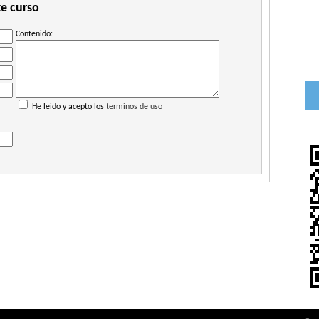
te curso
Contenido:
He leido y acepto los
terminos de uso