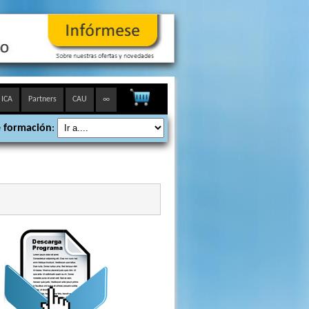
 ICA
Partners
CAU
∞
 formación
: