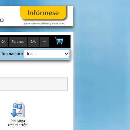
 ICA
Partners
CAU
∞
 formación
: