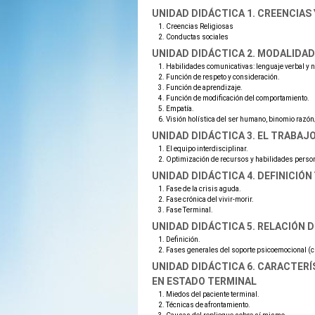
UNIDAD DIDÁCTICA 1. CREENCIA
Creencias Religiosas
Conductas sociales
UNIDAD DIDÁCTICA 2. MODALIDAD
Habilidades comunicativas: lenguaje verbal y n
Función de respeto y consideración.
Función de aprendizaje.
Función de modificación del comportamiento.
Empatía.
Visión holística del ser humano, binomio razón
UNIDAD DIDÁCTICA 3. EL TRABAJO
El equipo interdisciplinar.
Optimización de recursos y habilidades persona
UNIDAD DIDÁCTICA 4. DEFINICIÓN
Fase de la crisis aguda.
Fase crónica del vivir-morir.
Fase Terminal.
UNIDAD DIDÁCTICA 5. RELACIÓN D
Definición.
Fases generales del soporte psicoemocional (cris
UNIDAD DIDÁCTICA 6. CARACTERÍ
EN ESTADO TERMINAL
Miedos del paciente terminal.
Técnicas de afrontamiento.