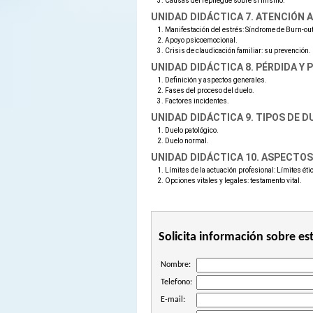
Causas del repliegue sobre sí mismo.
UNIDAD DIDÁCTICA 7. ATENCIÓN A
Manifestación del estrés: Síndrome de Burn-out
Apoyo psicoemocional.
Crisis de claudicación familiar: su prevención.
UNIDAD DIDÁCTICA 8. PÉRDIDA Y
Definición y aspectos generales.
Fases del proceso del duelo.
Factores incidentes.
UNIDAD DIDÁCTICA 9. TIPOS DE D
Duelo patológico.
Duelo normal.
UNIDAD DIDÁCTICA 10. ASPECTOS
Límites de la actuación profesional: Límites éti
Opciones vitales y legales: testamento vital.
Solicita información sobre es
Nombre:
Telefono:
E-mail: