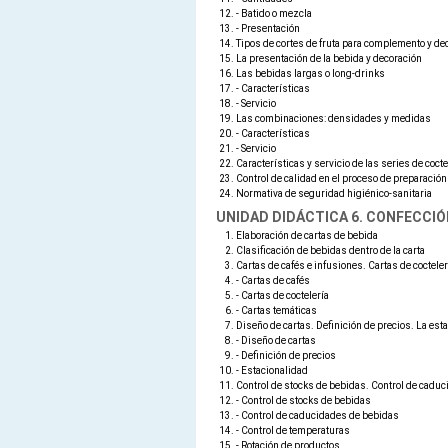
- Batido o mezcla
- Presentación
Tipos de cortes de fruta para complemento y de
La presentación de la bebida y decoración
Las bebidas largas o long-drinks
- Características
- Servicio
Las combinaciones: densidades y medidas
- Características
- Servicio
Características y servicio de las series de cocte
Control de calidad en el proceso de preparación
Normativa de seguridad higiénico-sanitaria
UNIDAD DIDÁCTICA 6. CONFECCIÓ
Elaboración de cartas de bebida
Clasificación de bebidas dentro de la carta
Cartas de cafés e infusiones. Cartas de cocteler
- Cartas de cafés
- Cartas de coctelería
- Cartas temáticas
Diseño de cartas. Definición de precios. La est
- Diseño de cartas
- Definición de precios
- Estacionalidad
Control de stocks de bebidas. Control de caduc
- Control de stocks de bebidas
- Control de caducidades de bebidas
- Control de temperaturas
- Rotación de productos