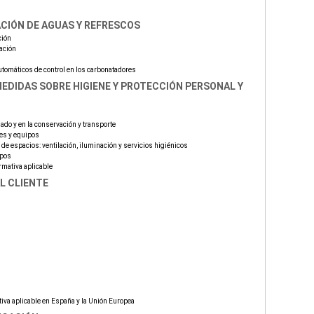
CIÓN DE AGUAS Y REFRESCOS
ción
ación
tomáticos de control en los carbonatadores
MEDIDAS SOBRE HIGIENE Y PROTECCIÓN PERSONAL Y
ado y en la conservación y transporte
nes y equipos
 de espacios: ventilación, iluminación y servicios higiénicos
ipos
mativa aplicable
L CLIENTE
iva aplicable en España y la Unión Europea