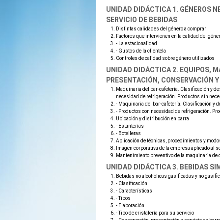
UNIDAD DIDÁCTICA 1. GÉNEROS N
SERVICIO DE BEBIDAS
Distintas calidades del género a comprar
Factores que intervienen en la calidad del géne
- La estacionalidad
- Gustos de la clientela
Controles de calidad sobre género utilizados
UNIDAD DIDÁCTICA 2. EQUIPOS, M
PRESENTACIÓN, CONSERVACIÓN Y 
Maquinaria del bar-cafetería. Clasificación y d
necesidad de refrigeración. Productos sin nece
- Maquinaria del bar-cafetería. Clasificación y 
- Productos con necesidad de refrigeración. Pr
Ubicación y distribución en barra
- Estanterías
- Botelleras
Aplicación de técnicas, procedimientos y modo
Imagen corporativa de la empresa aplicado al s
Mantenimiento preventivo de la maquinaria de c
UNIDAD DIDÁCTICA 3. BEBIDAS SI
Bebidas no alcohólicas gasificadas y no gasifi
- Clasificación
- Características
- Tipos
- Elaboración
- Tipo de cristalería para su servicio