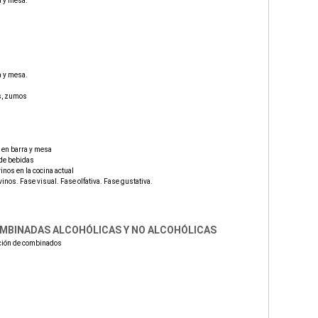
a y mesa.
a y mesa.
es, zumos
o en barra y mesa
 de bebidas
inos en la cocina actual
vinos. Fase visual. Fase olfativa. Fase gustativa.
OMBINADAS ALCOHÓLICAS Y NO ALCOHÓLICAS
ración de combinados