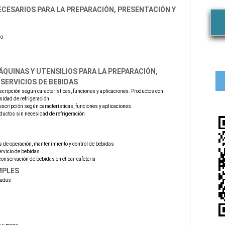
ECESARIOS PARA LA PREPARACIÓN, PRESENTACIÓN Y
ro
ÁQUINAS Y UTENSILIOS PARA LA PREPARACIÓN,
SERVICIOS DE BEBIDAS
escripción según características, funciones y aplicaciones. Productos con
sidad de refrigeración
descripción según características, funciones y aplicaciones.
oductos sin necesidad de refrigeración
s de operación, mantenimiento y control de bebidas
ervicio de bebidas
onservación de bebidas en el bar-cafetería
MPLES
cadas