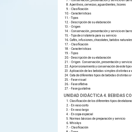
- Conservación, presentación y servicio en barr
Aperitivos, cervezas, aguardientes, licores
- Clasificación
- Características
- Tipos
- Descripción de su elaboración
- Origen
- Conservación, presentación y servicio en barr
- Tipo de cristalería para su servicio
Cafés, infusiones, chocolates, batidos natural
- Clasificación
- Características
- Tipos
- Descripción de su elaboración
- Origen. Conservación, presentación y servici
Aprovisionamiento y conservación de este tipo
Aplicación de las bebidas simples distintas a v
Cata de diferentes tipos de bebidas distintas a 
- Fase visual
- Fase olfativa
- Fase gustativa
UNIDAD DIDÁCTICA 4. BEBIDAS C
Clasificación de los diferentes tipos de elabo
- En vaso corto
- En vaso largo
- En copa especial
Normas básicas de preparación y servicio
Whiskys
- Clasificación
- Tipos