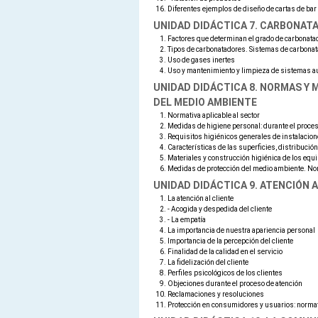
Diferentes ejemplos de diseño de cartas de bar
UNIDAD DIDÁCTICA 7. CARBONATA
Factores que determinan el grado de carbonata
Tipos de carbonatadores. Sistemas de carbonat
Uso de gases inertes
Uso y mantenimiento y limpieza de sistemas au
UNIDAD DIDÁCTICA 8. NORMAS Y 
DEL MEDIO AMBIENTE
Normativa aplicable al sector
Medidas de higiene personal: durante el proces
Requisitos higiénicos generales de instalacio
Características de las superficies, distribución
Materiales y construcción higiénica de los equ
Medidas de protección del medio ambiente. Nor
UNIDAD DIDÁCTICA 9. ATENCIÓN A
La atención al cliente
- Acogida y despedida del cliente
- La empatía
La importancia de nuestra apariencia personal
Importancia de la percepción del cliente
Finalidad de la calidad en el servicio
La fidelización del cliente
Perfiles psicológicos de los clientes
Objeciones durante el proceso de atención
Reclamaciones y resoluciones
Protección en consumidores y usuarios: normat