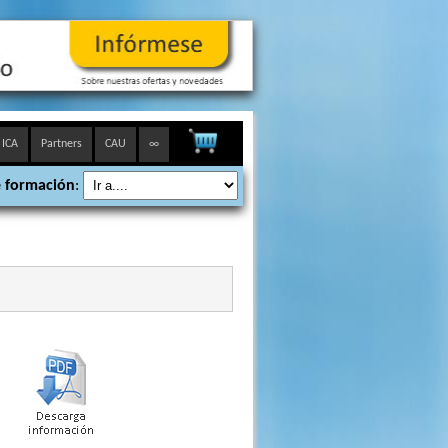
 ICA
Partners
CAU
∞
 formación
: