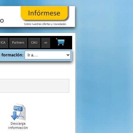
 ICA
Partners
CAU
∞
 formación
: