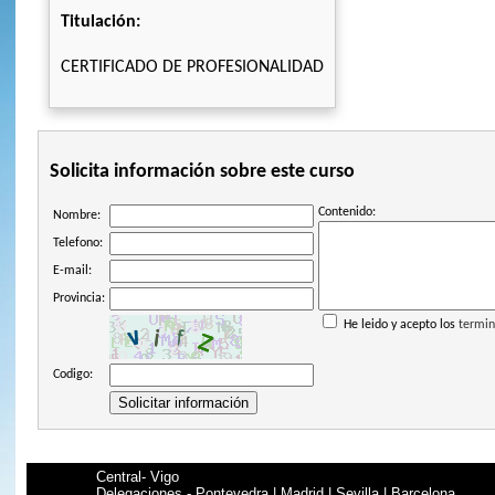
Titulación:
CERTIFICADO DE PROFESIONALIDAD
Solicita información sobre este curso
Contenido:
Nombre:
Telefono:
E-mail:
Provincia:
He leido y acepto los
termin
Codigo:
Central- Vigo
Delegaciones - Pontevedra | Madrid | Sevilla | Barcelona