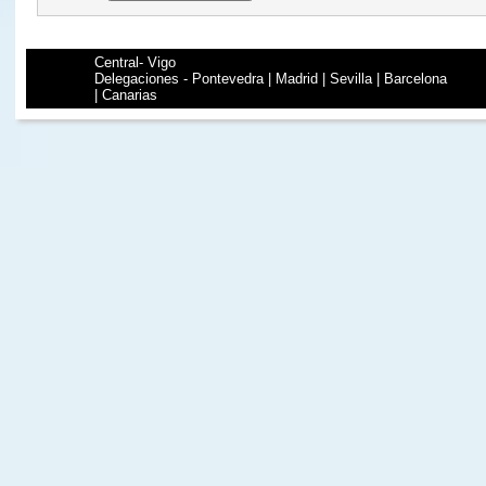
Central- Vigo
Delegaciones - Pontevedra | Madrid | Sevilla | Barcelona
| Canarias