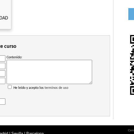
IDAD
te curso
Contenido:
He leido y acepto los
terminos de uso
Cent
drid | Sevilla | Barcelona