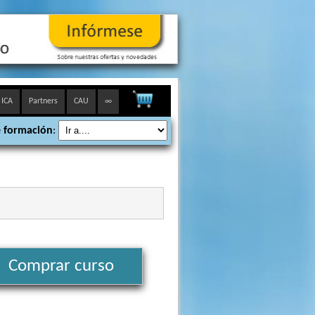
 ICA
Partners
CAU
∞
 formación
:
Comprar curso