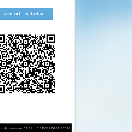
Compartir en Twitter
ro de formación ICA S.L. , CIF B-36995934 © 2026