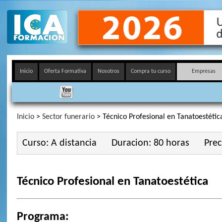
Inicio
Oferta Formativa
Nosotros
Compra tu curso
Empresas
Inicio
>
Sector funerario
> Técnico Profesional en Tanatoestétic
Curso: A distancia
Duracion: 80 horas
Prec
Técnico Profesional en Tanatoestética
Programa: