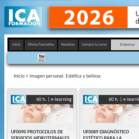
Inicio
Oferta Formativa
Nosotros
Compra tu curso
Empresas
Inicio
>
Imagen personal. Estética y belleza
60 h. | e-learning
60 h. | e-learn
UF0090 PROTOCOLOS DE
UF0089 DIAGNÓSTICO
SERVICIOS HIDROTERMALES
ESTÉTICO PARA LA