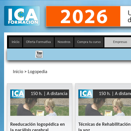
Inicio
Oferta Formativa
Nosotros
Compra tu curso
Empresas
Inicio
>
Logopedia
150 h. | A distancia
150 h. | A distan
Reeducación logopédica en
Técnicas de Rehabilitación
la parálisis cerebral
la voz